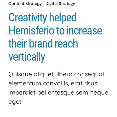
Content Strategy
•
Digital Strategy
HISTORIA
Creativity helped
SEA
Hemisferio to increase
EVENTOS
their brand reach
vertically
NOTICIAS
CONTACTO
Quisque aliquet, libero consequat
elementum convallis, erat risus
imperdiet pellentesque sem neque
eget.