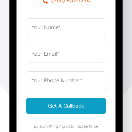
(555) 802-1234
Get A Callback
By submitting my data I agree to be