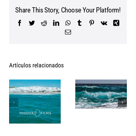
Share This Story, Choose Your Platform!
Facebook
Twitter
Reddit
LinkedIn
WhatsApp
Tumblr
Pinterest
Vk
Xing
Correo
electrónico
Artículos relacionados